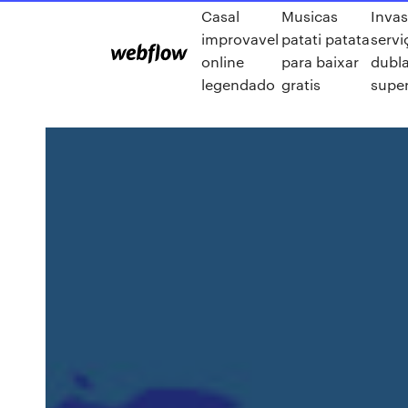
Casal
Musicas
Inva
improvavel
patati patata
servi
online
para baixar
dubla
legendado
gratis
super