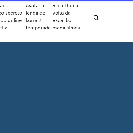
são ao
Avatar a
Rei arthur a
ço secreto
lenda de
volta da
do online
korra 2
excalibur
flix
temporada
mega filmes